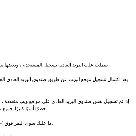
تتطلب علب البريد العادية تسجيل المستخدم ، وبعضها يتطلب التحقق قبل استخدامها. ومع ذلك ، ما عليك سوى زيارة مواقع الويب الخاصة بنا لإنشاء عنوان بريد إلكتروني جديد ، ويمكنه توفير وقتك.
إذا تم تسجيل نفس صندوق البريد العادي على مواقع ويب متعددة ،
خطرًا أمنيًا كبيرًا. جميع عناوين البريد الإلكتروني التي يوفرها موقعنا تستخدم لمرة واحدة ، وعندما يتم حذف صندوق البريد المؤقت ، لا يمكن لأحد قراءته مرة أخرى.
ما عليك سوى النقر فوق "حذف" أو "جديد" على موقع الويب هذا لإنشاء حساب بريد إلكتروني جديد في غضون ثانية واحدة ، ويمكنك إنشاء حسابات غير محدودة كل يوم.