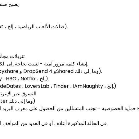
يصبح صندوق البريد العشوائي البسيط والآمن والسريع هو الحل لهذه المشكلة.
تسجيل WiFi العام (السفر ، الفنادق ، المطاعم ، المقاهي ، HotSpot ، صالات الألعاب الرياضية ، إلخ).
تنزيلات مجانية للكتب الإلكترونية عندما تحتاج إلى تقديم عنوان بريدك الإلكتروني.
إنشاء كلمة مرور آمنة - لست بحاجة إلى الكشف عن معرف البريد الإلكتروني الحقيقي الخاص بك وكلمة المرور.
مشاركة ملفات مجهولة (Mediafire و FileShare و Mega و Zippyshare و DropSend و 4Shared وما إلى ذلك).
احصل على كل هذه الإصدارات التجريبية المجانية (البرامج ، Spotify ، HBO ، Netflix ، إلخ).
مواقع المواعدة مع عدم الكشف عن هويتها (DateYou ، Flirt ، FindeDates ، LoversLab ، Tinder ، IAmNaughty ، إلخ.)
التسوق عبر الإنتر
حسابات اجتماعية معادية للتجسس (Facebook و TikTok و Twitter وما إلى ذلك)
حماية الخصوصية - تجنب المتسللين من الحصول على معرف البريد الإلكتروني الشخصي الخاص بك لا
في الحالة المذكورة أعلاه ، أو في العديد من المواقف الأخرى ، سوف يوفر لك بريد مؤقت مدته 10 دقائق أمانًا وراحة كبيرة.